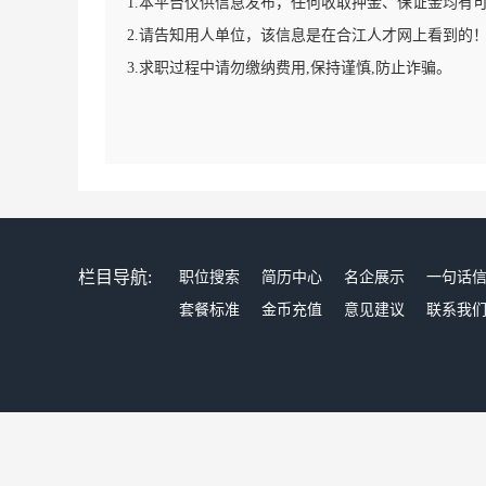
1.本平台仅供信息发布，任何收取押金、保证金均有
2.请告知用人单位，该信息是在合江人才网上看到的
3.求职过程中请勿缴纳费用,保持谨慎,防止诈骗。
栏目导航:
职位搜索
简历中心
名企展示
一句话
套餐标准
金币充值
意见建议
联系我